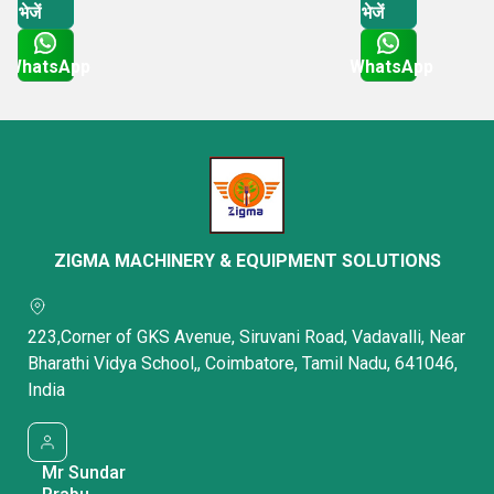
भेजें
भेजें
WhatsApp
WhatsApp
Get Latest Price
Get Latest Price
ZIGMA MACHINERY & EQUIPMENT SOLUTIONS
223,Corner of GKS Avenue, Siruvani Road, Vadavalli, Near
Bharathi Vidya School,, Coimbatore, Tamil Nadu, 641046,
India
Mr Sundar