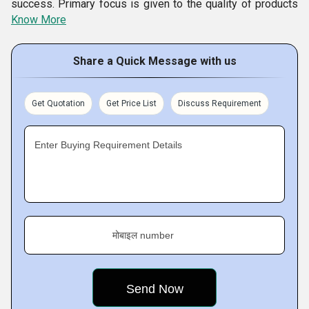
success. Primary focus is given to the quality of products
Know More
by maintaining the manufacturing operations. The strengths
of our company include quality, personalized services,
Share a Quick Message with us
competitive prices, fast delivery service, customer based
approach, flexibility and excellence. These factors are
behind strengthening our relationship with our clients. Also,
Get Quotation
Get Price List
Discuss Requirement
we maintain a large stock in order to meet the huge
demands of our customers
.
Enter Buying Requirement Details
मोबाइल number