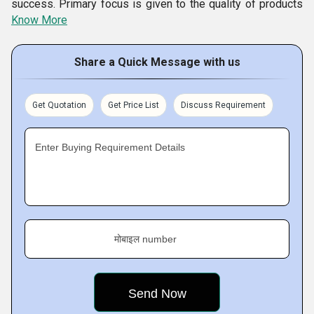
success. Primary focus is given to the quality of products
Know More
by maintaining the manufacturing operations. The strengths
of our company include quality, personalized services,
Share a Quick Message with us
competitive prices, fast delivery service, customer based
approach, flexibility and excellence. These factors are
behind strengthening our relationship with our clients. Also,
Get Quotation
Get Price List
Discuss Requirement
we maintain a large stock in order to meet the huge
demands of our customers
.
Enter Buying Requirement Details
मोबाइल number