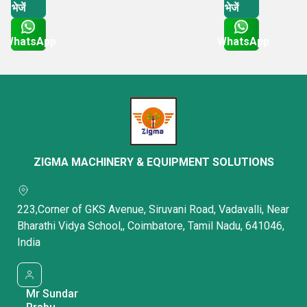
भेजें
भेजें
WhatsApp
WhatsApp
Get Latest Price
Get Latest Price
ZIGMA MACHINERY & EQUIPMENT SOLUTIONS
223,Corner of GKS Avenue, Siruvani Road, Vadavalli, Near
Bharathi Vidya School,, Coimbatore, Tamil Nadu, 641046,
India
Mr Sundar